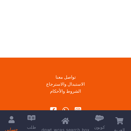
تواصل معنا
الاستبدال والاسترجاع
الشروط والأحكام
كوبون
طلب
حسابي
dgwt_wcas_search_box
العربة