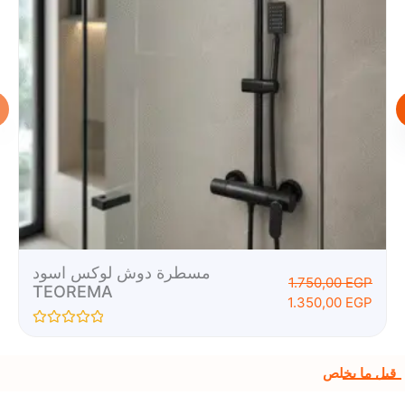
مسطرة دوش لوكس اسود
1.750,00
EGP
TEOREMA
1.350,00
EGP
R
a
t
قبل ما يخلص
e
d
0