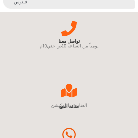
فينوس
تواصل معنا
يومياً من الساعة 10ص حتي10م
العناوين واللوكيشن
منافذ البيع