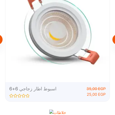
اسبوط اطار زجاجي 6+6
35,00
EGP
25,00
EGP
R
a
t
e