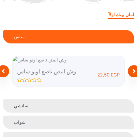
امان بيتك اولاً
ساس
وش ابيض ناصع اونو ساس
22,50
EGP
R
a
t
e
d
سانشي
0
o
u
t
شواب
o
f
5