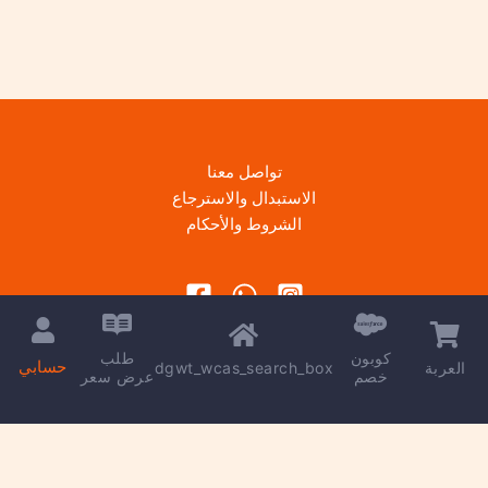
تواصل معنا
الاستبدال والاسترجاع
الشروط والأحكام
كوبون
طلب
حسابي
dgwt_wcas_search_box
العربة
خصم
عرض سعر
Copyright © 2026 | Powered by
kareem madkour