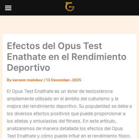
Skip
to
content
Efectos del Opus Test
Enathate en el Rendimiento
Deportivo
By
kareem makdour
/
13 December، 2025
El Opus Test Enathate es un éster de testosterona
ampliamente utilizado en el ámbito del culturismo y la
mejora del rendimiento deportivo. Su popularidad se debe a
los diversos efectos positivos que puede proporcionar a
los atletas y entusiastas del fitness. En este artículo,
analizaremos de manera detallada los efectos del Opus
Test Enathate y cómo puede influir en el rendimiento físico.