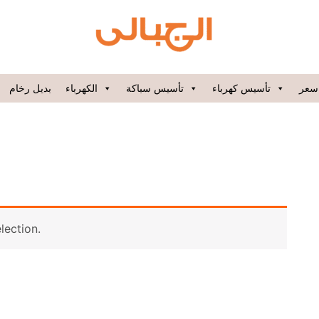
سعر
تأسيس كهرباء
تأسيس سباكة
الكهرباء
بديل رخام
lection.