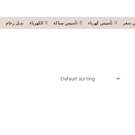
 سعر
تأسيس كهرباء
تأسيس سباكة
الكهرباء
بديل رخام