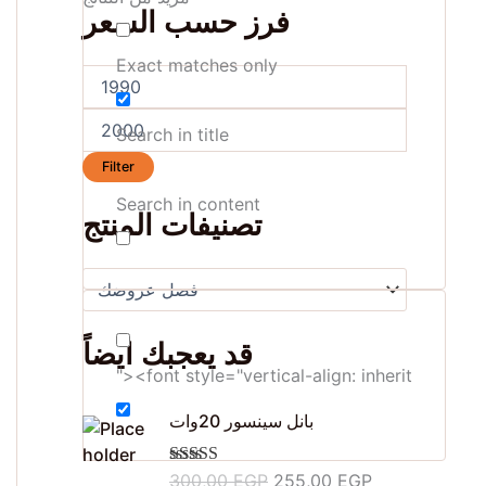
فرز حسب السعر
Exact matches only
Search in title
Filter
Search in content
تصنيفات المنتج
قد يعجبك ايضاً
"><font style="vertical-align: inherit
O
C
بانل سينسور 20وات
r
u
i
r
Rated
300,00
5.00
EGP
255,00
EGP