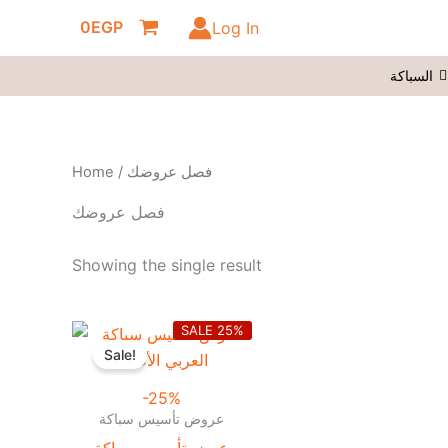
Skip
0
EGP
Log In
to
content
السباكة
Home
/ فصل عروضك
فصل عروضك
Showing the single result
Current
Original
SALE 25%
price
price
Sale!
is:
was:
1.995,60 EGP.
2.660,80 EGP.
-25%
عروض تأسيس سباكة