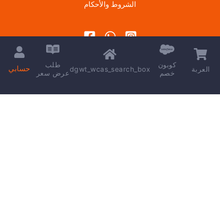
الشروط والأحكام
كوبون
طلب
حسابي
dgwt_wcas_search_box
العربة
خصم
عرض سعر
Copyright © 2026 | Powered by
kareem madkour