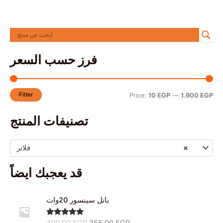
فرز حسب السعر
Filter
Price:
10 EGP
—
1.900 EGP
تصنيفات المنتج
فلاتر
×
قد يعجبك ايضاً
O
C
بانل سينسور 20وات
r
u
i
r
Rated
5.00