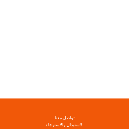
E
P
G
.
P
.
تواصل معنا
الاستبدال والاسترجاع