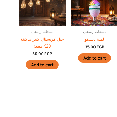
منتجات رمضان
منتجات رمضان
لمبة ديسكو
حبل كريستال كبير ماكينة
دمعة K29
35,00
EGP
50,00
EGP
Add to cart
Add to cart