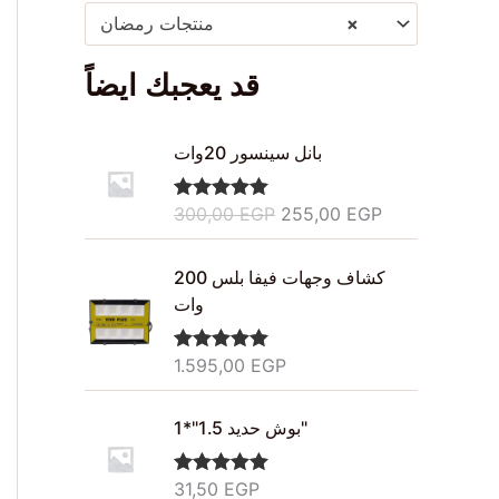
منتجات رمضان
×
قد يعجبك ايضاً
O
C
بانل سينسور 20وات
r
u
i
r
300,00
EGP
255,00
EGP
Rated
5.00
g
r
out of 5
i
e
n
n
كشاف وجهات فيفا بلس 200
a
t
وات
l
p
p
r
1.595,00
EGP
Rated
5.00
r
i
out of 5
i
c
بوش حديد 1.5"*1"
c
e
e
i
w
s
31,50
EGP
Rated
5.00