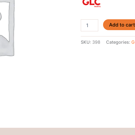
Add to car
SKU:
398
Categories:
G