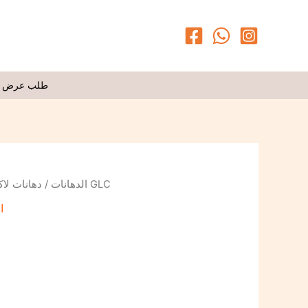
طلب عرض 
دهانات لاك
/
الدهانات
/ جالون لؤلؤ لامع GLC
ا