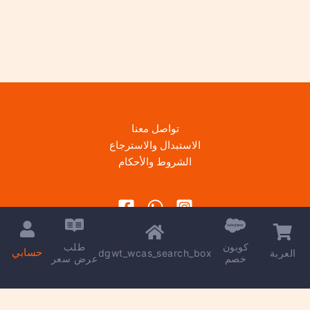
تواصل معنا
الاستبدال والاسترجاع
الشروط والأحكام
كوبون
طلب
حسابي
dgwt_wcas_search_box
العربة
خصم
عرض سعر
Copyright © 2026 | Powered by
kareem madkour