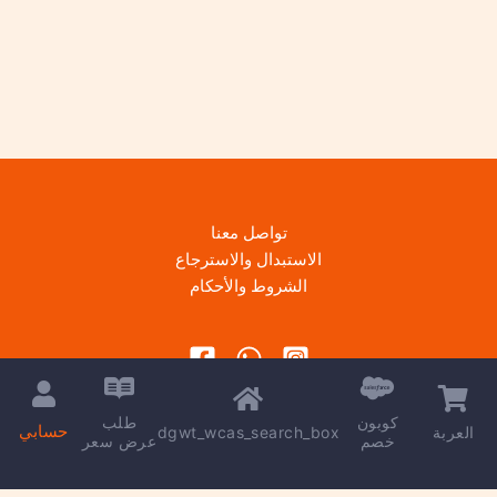
تواصل معنا
الاستبدال والاسترجاع
الشروط والأحكام
كوبون
طلب
حسابي
dgwt_wcas_search_box
العربة
خصم
عرض سعر
Copyright © 2026 | Powered by
kareem madkour