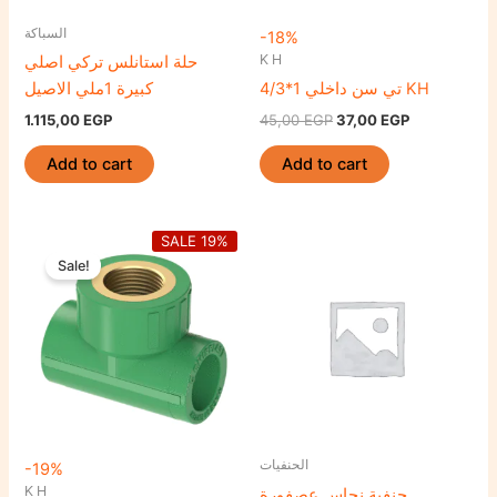
السباكة
-18%
K H
حلة استانلس تركي اصلي
تي سن داخلي 1*4/3 KH
كبيرة 1ملي الاصيل
1.115,00
EGP
45,00
EGP
37,00
EGP
Add to cart
Add to cart
Original
Current
SALE 19%
price
price
Sale!
was:
is:
26,50 EGP.
21,50 EGP.
الحنفيات
-19%
K H
حنفية نحاس عصفورة