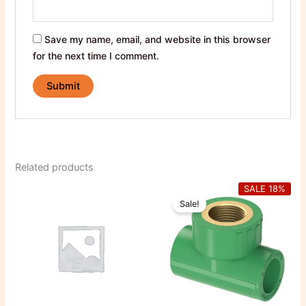
Save my name, email, and website in this browser
for the next time I comment.
Related products
Original
Current
SALE 18%
price
price
Sale!
was:
is:
45,00 EGP.
37,00 EGP.