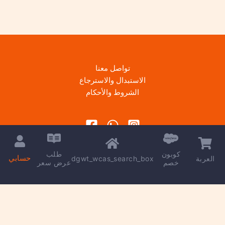
تواصل معنا
الاستبدال والاسترجاع
الشروط والأحكام
كوبون
طلب
حسابي
dgwt_wcas_search_box
العربة
خصم
عرض سعر
Copyright © 2026 | Powered by
kareem madkour