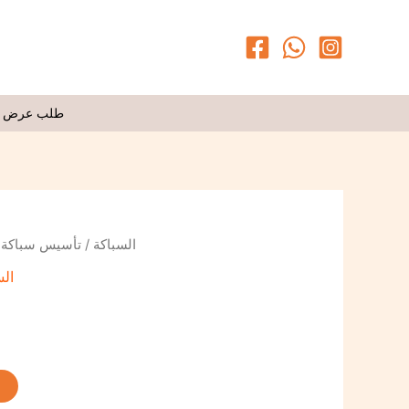
طلب عرض 
ك
تأسيس سباكة
/
السباكة
الس
t