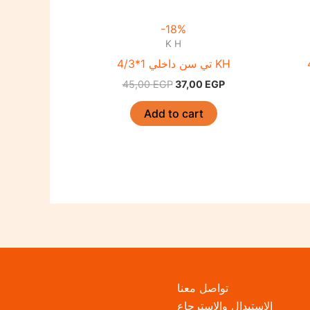
-18%
K H
تي سن داخلي 1*4/3 KH
45,00
EGP
37,00
EGP
Add to cart
تواصل معنا
الاستبدال والاسترجاع