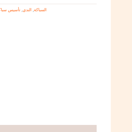
تأسيس سباك
,
الندي
,
السباكة