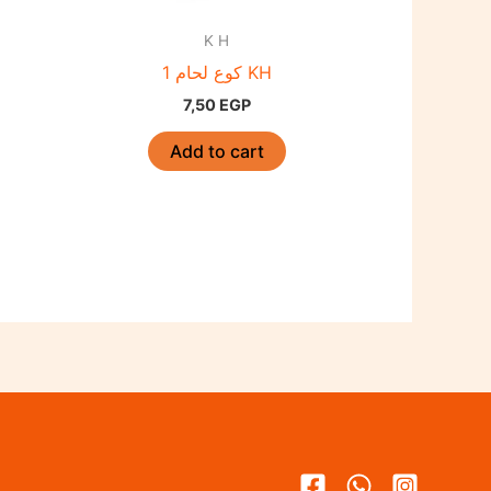
K H
كوع لحام 1 KH
7,50
EGP
Add to cart