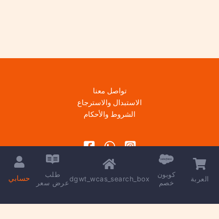
تواصل معنا
الاستبدال والاسترجاع
الشروط والأحكام
كوبون
طلب
حسابي
dgwt_wcas_search_box
العربة
خصم
عرض سعر
Copyright © 2026 | Powered by
kareem madkour