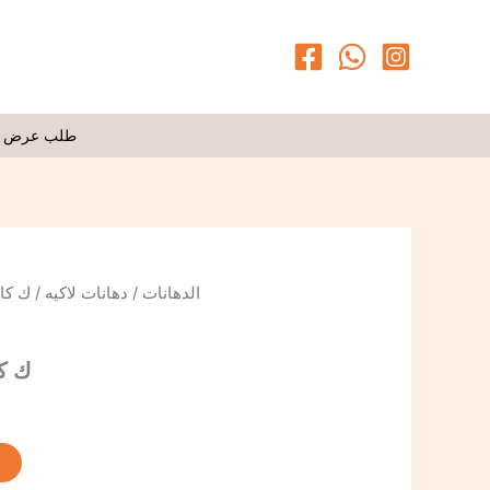
طلب عرض 
ك كابسي
دهانات لاكيه
/
الدهانات
ك كا
t