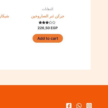
الدهانات
جركن ثنر الصاروخين
شيكارة
Rated
226,50
EGP
3.00
out of
5
Add to cart