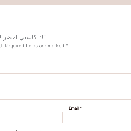
Be the first to review “ك كابسي اخضر لامع 777”
d.
Required fields are marked
*
Email
*