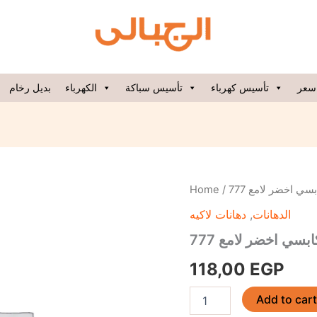
سعر
تأسيس كهرباء
تأسيس سباكة
الكهرباء
بديل رخام
ك
Home
/
/  اخضر لامع 777
كابسي
دهانات لاكيه
,
الدهانات
اخضر
لامع
بسي اخضر لامع 777
777
quantity
118,00
EGP
Add to car