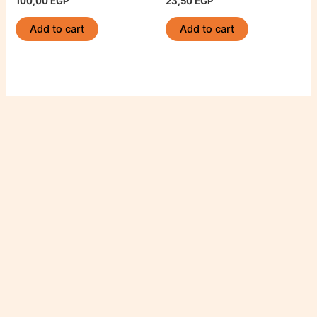
100,00
EGP
23,50
EGP
Add to cart
Add to cart