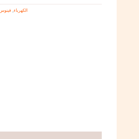
فينوس
,
الكهرباء