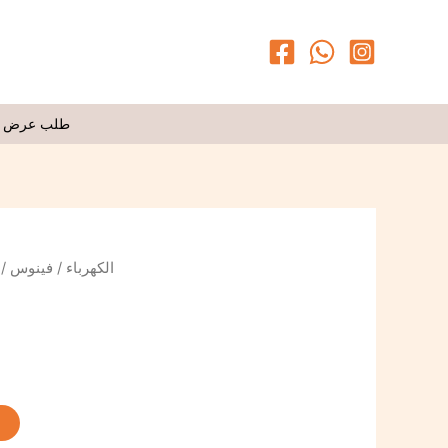
طلب عرض 
لق
فينوس
/
الكهرباء
t