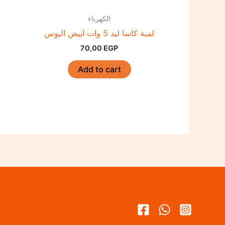
الكهرباء
لمبة كاسا ليد 5 وات ابيض اليوس
70,00
EGP
Add to cart