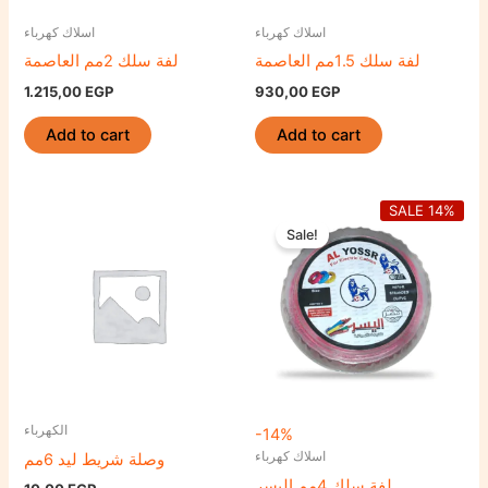
اسلاك كهرباء
اسلاك كهرباء
لفة سلك 1.5مم العاصمة
لفة سلك 2مم العاصمة
1.215,00
EGP
930,00
EGP
Add to cart
Add to cart
Original
Curre
SALE 14%
price
price
Sale!
was:
is:
2.915,00 EGP.
2.510
الكهرباء
-14%
اسلاك كهرباء
وصلة شريط ليد 6مم
لفة سلك 4مم اليسر