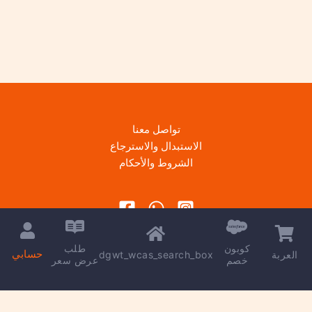
تواصل معنا
الاستبدال والاسترجاع
الشروط والأحكام
كوبون
طلب
حسابي
dgwt_wcas_search_box
العربة
خصم
عرض سعر
Copyright © 2026 | Powered by
kareem madkour