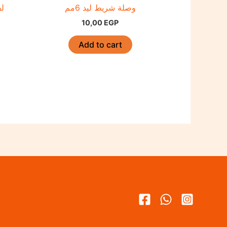
وصلة شريط ليد 6مم
لفة
10,00
EGP
Add to cart