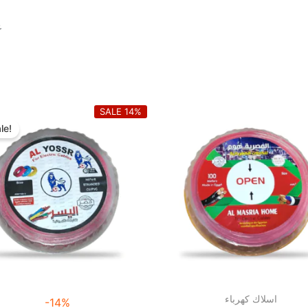
)
Original
Current
SALE 14%
price
price
le!
was:
is:
2.915,00 EGP.
2.510,00 EGP.
اسلاك كهرباء
-14%