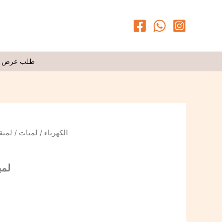
طلب عرض 
لمبة 12وات وورم اليو
لمبات
/
الكهرباء
لمبة 12وات و