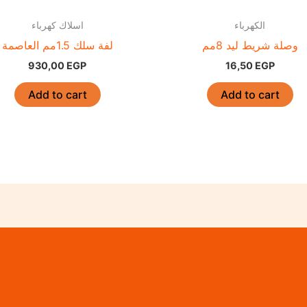
الكهرباء
اسلاك كهرباء
وصلة شريط ليد 8مم
لفة سلك 1.5مم العاصمة
930,00
EGP
16,50
EGP
Add to cart
Add to cart