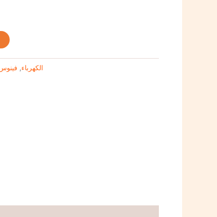
t
فينوس
,
الكهرباء