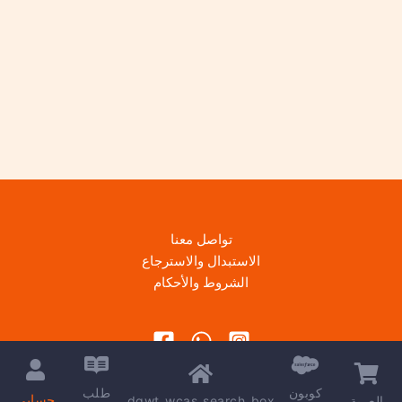
تواصل معنا
الاستبدال والاسترجاع
الشروط والأحكام
كوبون
طلب
حسابي
dgwt_wcas_search_box
العربة