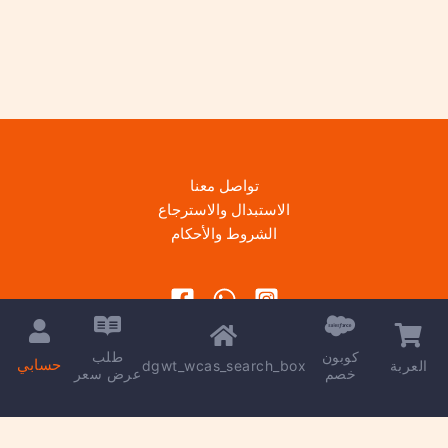
تواصل معنا
الاستبدال والاسترجاع
الشروط والأحكام
كوبون
طلب
حسابي
dgwt_wcas_search_box
العربة
خصم
عرض سعر
Copyright © 2026 | Powered by
kareem madkour