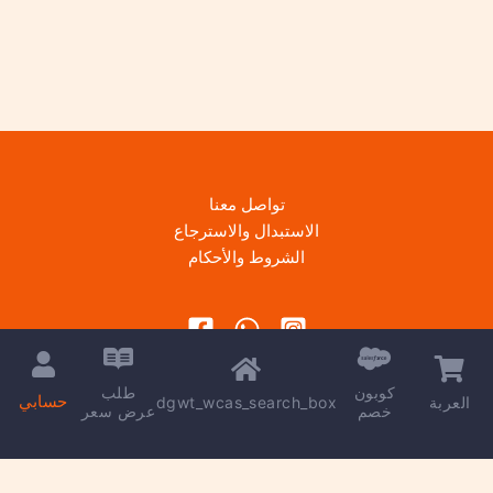
تواصل معنا
الاستبدال والاسترجاع
الشروط والأحكام
كوبون
طلب
حسابي
dgwt_wcas_search_box
العربة
خصم
عرض سعر
Copyright © 2026 | Powered by
kareem madkour